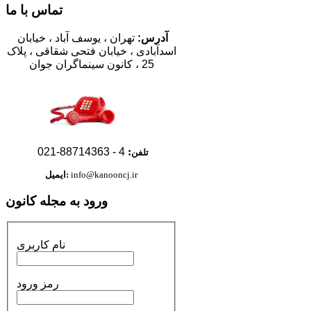
تماس با ما
آدرس:
تهران
، یوسف آباد ، خیابان
اسدآبادی ،
خیابان فتحی شقاقی ،
پلاک
25
،
کانون سینماگران جوان
88714363-021
4 -
:
تلفن
info@kanooncj.ir
ایمیل:
ورود به مجله کانون
نام کاربری
رمز ورود