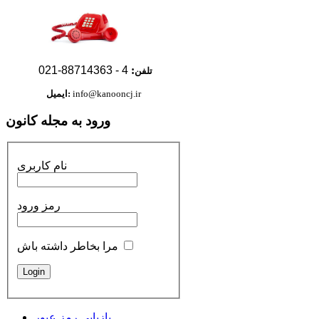
88714363-021
4 -
:
تلفن
info@kanooncj.ir
ایمیل:
ورود به مجله کانون
نام کاربری
رمز ورود
مرا بخاطر داشته باش
بازیابی رمز عبور