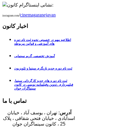
نشانی اینستاگرام کانون:
/
cinemagaranejavan
instagram.com
اخبار کانون
اطلاعیه مهم در خصوص نحوه ثبت نام دوره
های آموزشی و قوانین مربوطه
آموزش تخصصی گریم سینمایی
ثبت نام دوره جدید بازیگری سینما و تلویزیون
ثبت نام دوره های جدید کارگردانی سینما,
فیلمبرداری ،تدوین وفیلمنامه نویسی در کانون
سینماگران جوان
تماس با ما
آدرس:
تهران
، یوسف آباد ، خیابان
اسدآبادی ،
خیابان فتحی شقاقی ،
پلاک
25
،
کانون سینماگران جوان