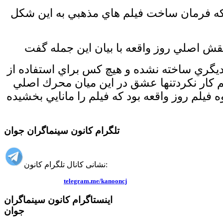
كه فرمان ساخت فيلم هاي مذهبي به اين شكل
ديگري ساخته نشده و هيچ كس براي استفاده از
لم كار نكردتنها عشق در اين ميان محرك اصلي
 فيلم روز واقعه بود كه فيلم را مانايي بخشيده
تلگرام کانون سینماگران جوان
نشانی کانال تلگرام کانون:
telegram.me/kanooncj
اینستاگرام کانون سینماگران
جوان