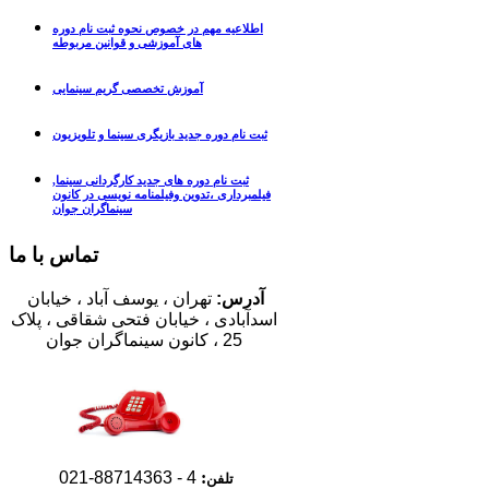
اطلاعیه مهم در خصوص نحوه ثبت نام دوره
های آموزشی و قوانین مربوطه
آموزش تخصصی گریم سینمایی
ثبت نام دوره جدید بازیگری سینما و تلویزیون
ثبت نام دوره های جدید کارگردانی سینما,
فیلمبرداری ،تدوین وفیلمنامه نویسی در کانون
سینماگران جوان
تماس با ما
آدرس:
تهران
، یوسف آباد ، خیابان
اسدآبادی ،
خیابان فتحی شقاقی ،
پلاک
25
،
کانون سینماگران جوان
88714363-021
4 -
:
تلفن