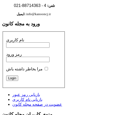
88714363-021
4 -
:
تلفن
info@kanooncj.ir
ایمیل:
ورود به مجله کانون
نام کاربری
رمز ورود
مرا بخاطر داشته باش
بازیابی رمز عبور
بازیابی نام کاربری
عضویت در صفحه مجله کانون
منوی کاربران مجله کانون